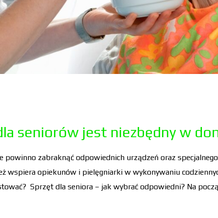
y dla seniorów jest niezbędny w d
 powinno zabraknąć odpowiednich urządzeń oraz specjalnego w
ież wspiera opiekunów i pielęgniarki w wykonywaniu codzienny
estować? Sprzęt dla seniora – jak wybrać odpowiedni? Na pocz