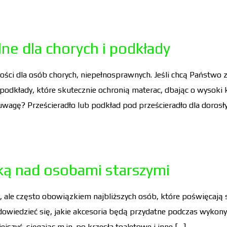
ne dla chorych i podkłady
ści dla osób chorych, niepełnosprawnych. Jeśli chcą Państwo z
 podkłady, które skutecznie ochronią materac, dbając o wysoki
uwagę? Prześcieradło lub podkład pod prześcieradło dla dorosły
ką nad osobami starszymi
ą, ale często obowiązkiem najbliższych osób, które poświęcają
to dowiedzieć się, jakie akcesoria będą przydatne podczas wyko
zyć, sięgając m.in. po krzesła toaletowe i inne […]