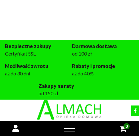
Miejsce dla każdego seniora
+48 509 933 133
pon.-pt. 9:00 - 16:00
tomasz@almach.pl
Bezpieczne zakupy
Darmowa dostawa
Certyfikat SSL
od 100 zł
Możliwość zwrotu
Rabaty i promocje
aż do 30 dni
aż do 40%
Zakupy na raty
od 150 zł
0
open
menu