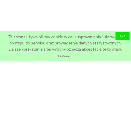
OK
Ta strona używa plików cookie w celu usprawnienia i ułatwienia
dostępu do serwisu oraz prowadzenia danych statystycznych.
Dalsze korzystanie z tej witryny oznacza akceptację tego stanu
rzeczy.