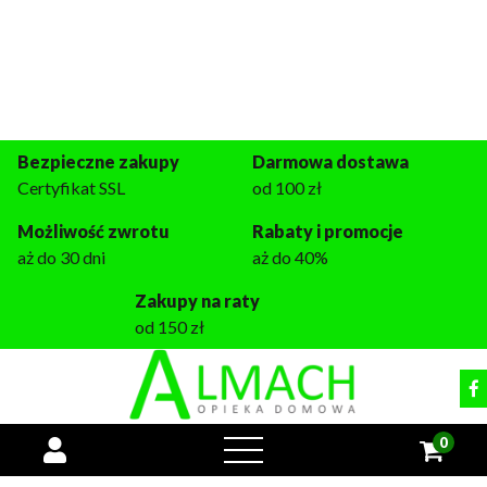
Miejsce dla każdego seniora
+48 509 933 133
pon.-pt. 9:00 - 16:00
tomasz@almach.pl
Bezpieczne zakupy
Darmowa dostawa
Certyfikat SSL
od 100 zł
Możliwość zwrotu
Rabaty i promocje
aż do 30 dni
aż do 40%
Zakupy na raty
od 150 zł
0
open
menu