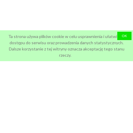
OK
Ta strona używa plików cookie w celu usprawnienia i ułatwienia
dostępu do serwisu oraz prowadzenia danych statystycznych.
Dalsze korzystanie z tej witryny oznacza akceptację tego stanu
rzeczy.