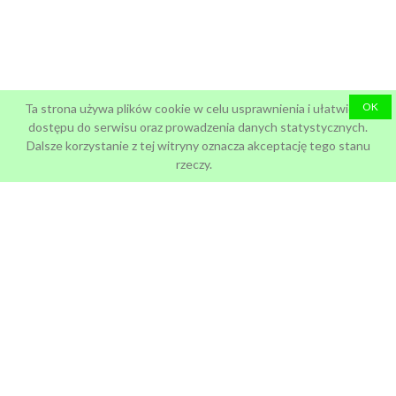
OK
Ta strona używa plików cookie w celu usprawnienia i ułatwienia
dostępu do serwisu oraz prowadzenia danych statystycznych.
Dalsze korzystanie z tej witryny oznacza akceptację tego stanu
rzeczy.