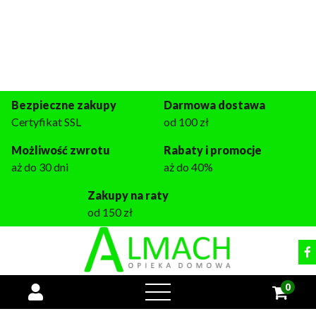
Miejsce dla każdego seniora
+48 509 933 133
pon.-pt. 9:00 - 16:00
tomasz@almach.pl
Bezpieczne zakupy
Darmowa dostawa
Certyfikat SSL
od 100 zł
Możliwość zwrotu
Rabaty i promocje
aż do 30 dni
aż do 40%
Zakupy na raty
od 150 zł
0
open
menu