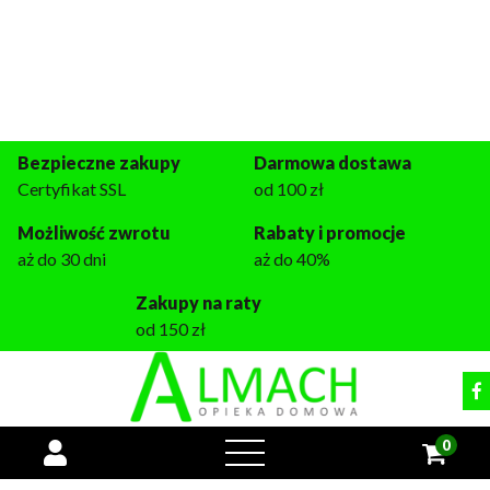
Miejsce dla każdego seniora
+48 509 933 133
pon.-pt. 9:00 - 16:00
tomasz@almach.pl
Bezpieczne zakupy
Darmowa dostawa
Certyfikat SSL
od 100 zł
Możliwość zwrotu
Rabaty i promocje
aż do 30 dni
aż do 40%
Zakupy na raty
od 150 zł
0
open
menu