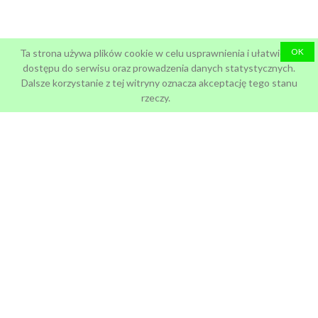
OK
Ta strona używa plików cookie w celu usprawnienia i ułatwienia
dostępu do serwisu oraz prowadzenia danych statystycznych.
Dalsze korzystanie z tej witryny oznacza akceptację tego stanu
rzeczy.