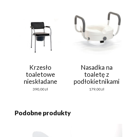
Krzesło
Nasadka na
toaletowe
toaletę z
nieskładane
podłokietnikami
390,00
zł
179,00
zł
Podobne produkty