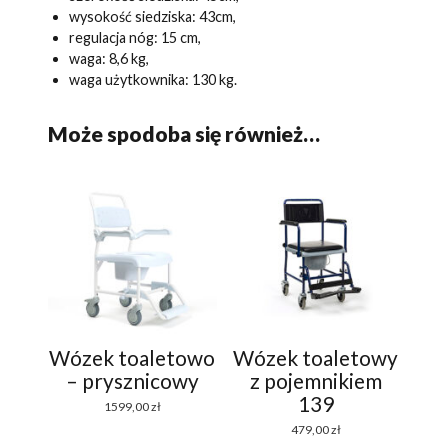
wysokość siedziska: 43cm,
regulacja nóg: 15 cm,
waga: 8,6 kg,
waga użytkownika: 130 kg.
Może spodoba się również…
Wózek toaletowo
Wózek toaletowy
– prysznicowy
z pojemnikiem
139
1599,00
zł
479,00
zł