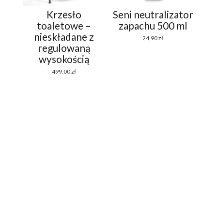
Krzesło
Seni neutralizator
toaletowe –
zapachu 500 ml
nieskładane z
24,90
zł
regulowaną
wysokością
499,00
zł