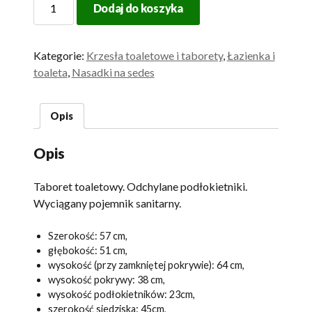
Dodaj do koszyka
Krzesło
toaletowe
Stacy
Kategorie:
Krzesła toaletowe i taborety
,
Łazienka i
toaleta
,
Nasadki na sedes
Opis
Opis
Taboret toaletowy. Odchylane podłokietniki.
Wyciągany pojemnik sanitarny.
Szerokość: 57 cm,
głębokość: 51 cm,
wysokość (przy zamkniętej pokrywie): 64 cm,
wysokość pokrywy: 38 cm,
wysokość podłokietników: 23cm,
szerokość siedziska: 45cm,