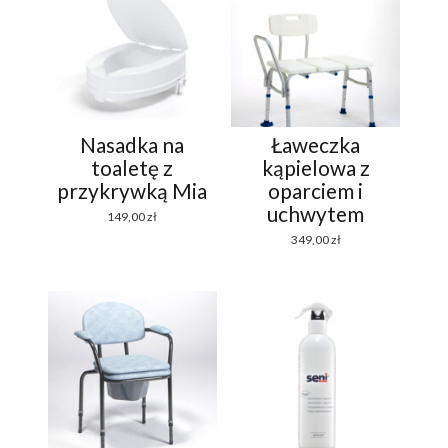
Nasadka na
Ławeczka
toaletę z
kąpielowa z
przykrywką Mia
oparciem i
uchwytem
149,00
zł
349,00
zł